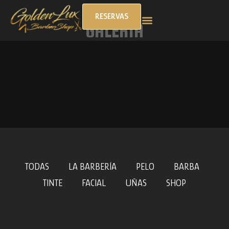
RESERVAS
GALERÍA
SOBRE NOSOTROS
TRABAJA CON NOSOTROS
TODAS
LA BARBERÍA
PELO
BARBA
TINTE
FACIAL
UÑAS
SHOP